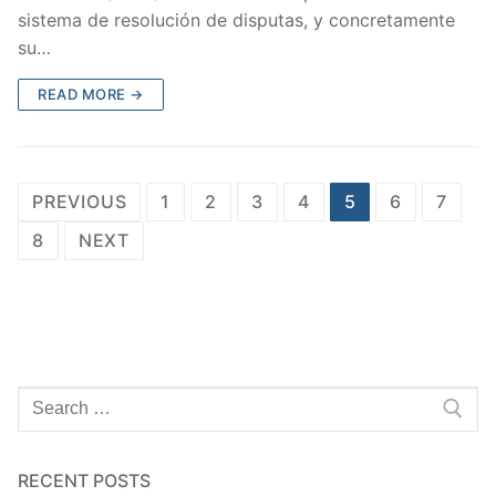
sistema de resolución de disputas, y concretamente
su…
READ MORE →
Posts
PREVIOUS
1
2
3
4
5
6
7
navigation
8
NEXT
Search
for:
RECENT POSTS