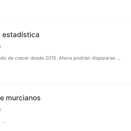
 estadística
S
rado de crecer desde 2015. Ahora podrían dispararse …
ne murcianos
S
s …