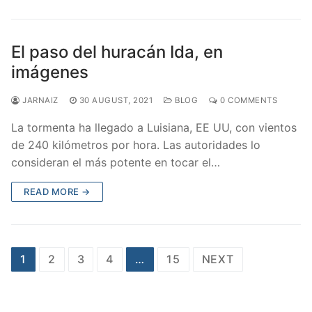
El paso del huracán Ida, en
imágenes
JARNAIZ
30 AUGUST, 2021
BLOG
0 COMMENTS
La tormenta ha llegado a Luisiana, EE UU, con vientos
de 240 kilómetros por hora. Las autoridades lo
consideran el más potente en tocar el…
READ MORE →
Posts
1
2
3
4
…
15
NEXT
navigation