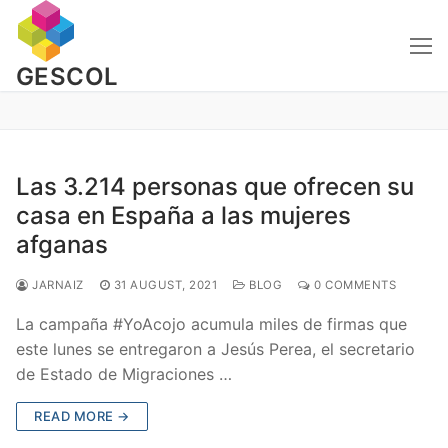
Skip
to
content
GESCOL
Las 3.214 personas que ofrecen su
casa en España a las mujeres
afganas
JARNAIZ
31 AUGUST, 2021
BLOG
0 COMMENTS
La campaña #YoAcojo acumula miles de firmas que
este lunes se entregaron a Jesús Perea, el secretario
de Estado de Migraciones …
READ MORE →