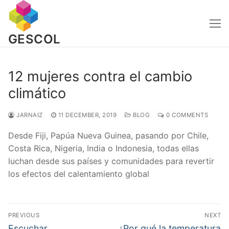
Skip
to
content
GESCOL
12 mujeres contra el cambio
climático
JARNAIZ
11 DECEMBER, 2019
BLOG
0 COMMENTS
Desde Fiji, Papúa Nueva Guinea, pasando por Chile,
Costa Rica, Nigeria, India o Indonesia, todas ellas
luchan desde sus países y comunidades para revertir
los efectos del calentamiento global
Post
PREVIOUS
NEXT
navigation
Previous
Next
Escuchar
¿Por qué la temperatura